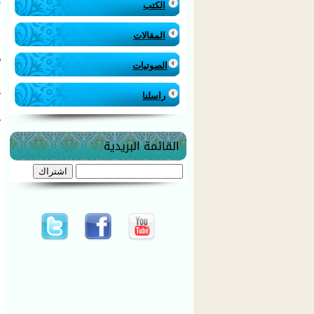
الكتب
أ
و
و
المقالات
ف
ت
الصوتيات
ع
ي
راسلنا
ف
ي
و
القائمة البريدية
ا
و
م
ف
ض
و
ط
ح
ا
م
و
و
ا