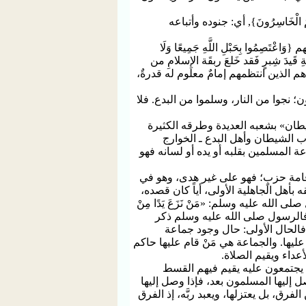
هُمُ الْخَاسِرُونَ}, أي: جنوده وأتباعه
ِمُوا بِحَبْلِ اللَّهِ جَمِيعًا وَلَا
يدَ شِبرٍ فَقد خَلعَ ربقَة الإِسلامِ من
؛ هم الذين انتظمهم إمامٌ معلوم له قدرةٌ،
 نجوا من النار، وسلموا من البدع. فلا
ان» بشعبه العديدة وطرقه الكثيرة
الشيطان وأهل البدع ـ الخوارج
المسلمين بقلبه أو يده أو لسانه فهو
 إقامة حزبٍ؛ فهو على غير هدى، وهو في
ل الجاهلية الأولى، أياً كان قصده،
الله عليه وسلم: «مَنْ نَزَعَ يَدًا مِنْ
ح جليٌ، فالرسول صلى الله عليه وسلم ذكر
فالحال الأولى: حال وجود جماعة
ليها. والجماعة هي مَنْ قام عليها حاكم
أعداء ويقيم الصلاة.
 يجتمعون عليه يقيم فيهم القسط
صل إليها المسلمون بعد، فإذا وصل إليها
رق، بل يعتزلها، ويعبد ربَّه، إذ الفرق