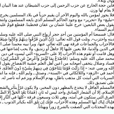
بالٌ وبلاء.
أَين حجة الخارج عن حزب الرحمن إلى حزب الشيطان عند هذا البيان النبو
ا يقام لها وزن.
لا يجوز لمؤمن بالله واليوم الآخر أن يقيم حزباً في بلاد المسلمين يخرج
تبليغ» ولا «تحرير» مع وجود الحاكم المسلم الذي بايعه المسلمون وانت
قول بعض التابعين: خرج علينا عثمان بن عفان فخطبنا. فقطع قومٌ عليه 
ديم السماء.
ال: فسمعنا أم المؤمنين من أحدِ حجر أزواج النبي صلى الله عليه وسلم تقو
ينه واحتزب», وتلت قول الله تعالى: {إِنَّ الَّذِينَ فَرَّقُوا دِينَهُمْ وَكَانُوا شِيَعًا
الأحزاب والجماعات فرقة نهى الله تعالى عنها، وبرأ نبيه محمداً صلى ال
ي الدين والدنيا، فلا يعين عليها إلا جاهلٌ أو زنديق، ولا يحب إشاعتها في 
هل قامت أو تقوم هذه الأحزاب إلا على «السرية» التي ليست في دين الإ
حمد صلى الله عليه وسلم: {فَاصْدَعْ بِمَا تُؤْمَرُ وَأَعْرِضْ عَنِ الْمُشْرِكِي
ساد وضلال يتخفى أصحابه من أعين أهل العلم خشية الانفضاح. يقول الخ
لله ورضي عنه: « إِذَا رَأَيْتَ قَوْمًا يَتَنَاجَوْنَ فِي دِينِهِمْ بِشَيْءٍ دُونَ الْعَامَّةِ, ف
حمد في «الزهد» واللالكائي في «السنة», وصدق ـ وايم الله ـ فإنه ما 
لسريات التي أنبتت كل مذهب باطلٍ، يهدم الإسلام ويزعم أنه ناصر له. 
لى تصديق ذلك.
المسلم العاقل لا ينخدع بالمظهر دون المخبر، ولا يكون غرّاً يتأثر بالشع
لإسلام، إلا أن الشعار الصادق واحد ليس له ثانٍ {فَمَاذَا بَعْدَ الْحَقِّ إِلَّا
لفرق التي ستكون في أمته، وهي ثلاث وسبعون فرقة «كُلهَا في النَّارِ إِلا 
إياك إياك أيها المسلم وهذه الأحزاب، فإنك إن تلق الله بكبائر الذنوب ـ
هذه المحدثات التي ألصقت بالشرع زوراً وبهتاناً.