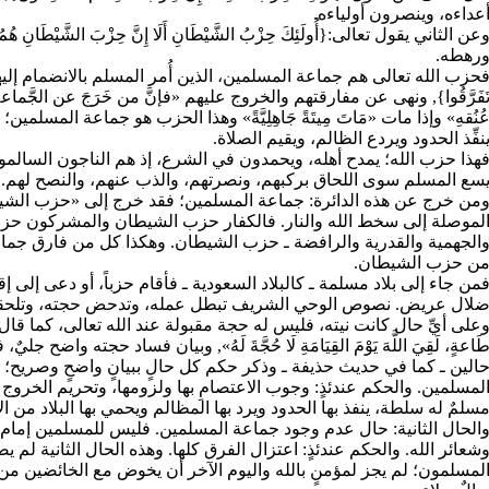
عداءه، وينصرون أولياءه.
عن الثاني يقول تعالى:{أُولَئِكَ حِزْبُ الشَّيْطَانِ أَلَا إِنَّ حِزْبَ الشَّيْطَانِ 
رهطه.
حزب الله تعالى هم جماعة المسلمين، الذين أُمر المسلم بالانضمام إليهم {وَاعْتَص
َفَرَّقُوا}, ونهى عن مفارقتهم والخروج عليهم «فإنَّ من خَرَجَ عن الجَّماعةِ قَ
ُنُقهِ» وإذا مات «مَاتَ مِيتَةً جَاهِلِيَّةً» وهذا الحزب هو جماعة المسلمين
نفِّذ الحدود ويردع الظالم، ويقيم الصلاة.
هذا حزب الله؛ يمدح أهله، ويحمدون في الشرع، إذ هم الناجون السالمون؛
سع المسلم سوى اللحاق بركبهم، ونصرتهم، والذب عنهم، والنصح لهم.
من خرج عن هذه الدائرة: جماعة المسلمين؛ فقد خرج إلى «حزب الشيط
لموصلة إلى سخط الله والنار. فالكفار حزب الشيطان والمشركون حزب 
الجهمية والقدرية والرافضة ـ حزب الشيطان. وهكذا كل من فارق جماعة 
ن حزب الشيطان.
من جاء إلى بلاد مسلمة ـ كالبلاد السعودية ـ فأقام حزباً، أو دعى إلى
لال عريض. نصوص الوحي الشريف تبطل عمله، وتدحض حجته، وتلحقه بأه
على أيِّ حال كانت نيته، فليس له حجة مقبولة عند الله تعالى، كما قال صلى 
َاعةٍ، لَقِيَ اللَّهَ يَوْمَ القِيَامَةِ لَا حُجَّةَ لَهُ», وبيان فساد حجته واض
الين ـ كما في حديث حذيفة ـ وذكر حكم كل حالٍ ببيانٍ واضحٍ وصريح؛ 
لمسلمين. والحكم عندئذٍ: وجوب الاعتصامِ بها ولزومها، وتحريم الخروج ع
سلمٌ له سلطة، ينفذ بها الحدود ويرد بها المظالم ويحمي بها البلاد من ال
الحال الثانية: حال عدم وجود جماعة المسلمين. فليس للمسلمين إمام
شعائر الله. والحكم عندئذٍ: اعتزال الفرق كلها. وهذه الحال الثانية لم ي
لمسلمون؛ لم يجز لمؤمنٍ بالله واليوم الآخر أن يخوض مع الخائضين من الف