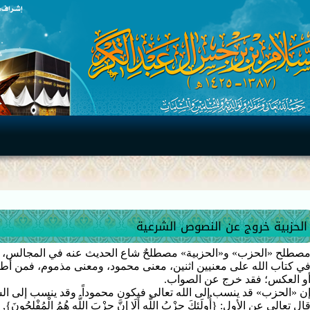
الحزبية خروج عن النصوص الشرعية
صطلح «الحزب» و«الحزبية» مصطلحٌ شاع الحديث عنه في المجالس، 
ي كتاب الله على معنيين اثنين، معنى محمود، ومعنى مذموم، فمن أطل
و العكس؛ فقد خرج عن الصواب.
ن «الحزب» قد ينسب إلى الله تعالى فيكون محموداً. وقد ينسب إلى الش
ال تعالى عن الأول: {أُولَئِكَ حِزْبُ اللَّهِ أَلَا إِنَّ حِزْبَ اللَّهِ هُمُ الْمُفْل