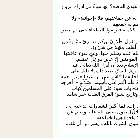
ي الناصع؟ إنها هباءٌ في أدراج الرياح
 به عن جماعتهم، فلا «إخوانية» ولا
ظم به جمعهم.
كلامه، فتراموا بالبطحاء حتى لم نبصر
ل: «ألا إِنَّ نبيكم قد برئ ممَّن فَرَق
 لَسْتَ مِنْهُمْ فِي شَيْءٍ}.
له عليه وسلم منها، وبين سوء عاقبتها
المؤمنين إلا خائن ذو غِلٍّ عظيم.
سلام بعد أن أنزل الله تعالى على
نَ}, وهل السرِّية بعد ذلك إلا دليل على
ليفة الرَّاشد عمر بن عبد العزيز رحمه
َاعْلَمْ أَنَّهُمْ عَلَى تَأْسِيسِ ضَلَالَةٍ », أخرجه
انفتح باب سوء على المسلمين كباب
وتاريخ نشوء الفرق الضالة خير شاهد
ارات. فما أكثر الشعارات الداعية إلى
 الضَّلَالُ}, يقول صلى الله عليه وسلم عن
وَاحدة هي الجَّماعة».
 سوى الشرك بالله ـ أيسر من أن تلقاه