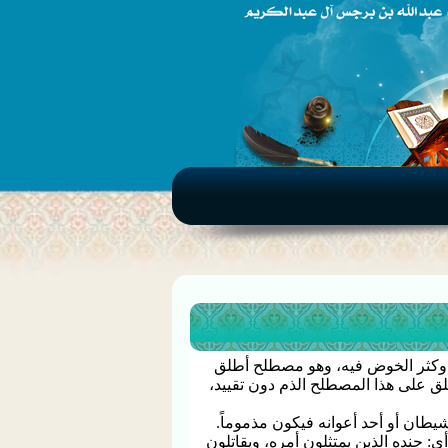
وكثر الخوض فيه، وهو مصطلح أطلق
ق على هذا المصطلح الذم دون تقييد،
يطان أو أحد أعوانه فيكون مذموماً.
ِحُونَ}, أي: جنده الذين يمتثلون أمره، ويقاتلون